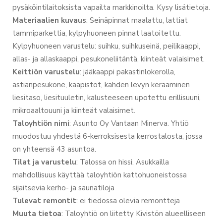
pysäköintilaitoksista vapailta markkinoilta. Kysy lisätietoja.
Materiaalien
kuvaus
: Seinäpinnat maalattu, lattiat
tammiparkettia, kylpyhuoneen pinnat laatoitettu.
Kylpyhuoneen varustelu: suihku, suihkuseinä, peilikaappi,
allas- ja allaskaappi, pesukoneliitäntä, kiinteät valaisimet.
Keittiön
varustelu
: jääkaappi pakastinlokerolla,
astianpesukone, kaapistot, kahden levyn keraaminen
liesitaso, liesituuletin, kalusteeseen upotettu erillisuuni,
mikroaaltouuni ja kiinteät valaisimet.
Taloyhtiön
nimi
: Asunto Oy Vantaan Minerva. Yhtiö
muodostuu yhdestä 6-kerroksisesta kerrostalosta, jossa
on yhteensä 43 asuntoa.
Tilat
ja
varustelu
: Talossa on hissi. Asukkailla
mahdollisuus käyttää taloyhtiön kattohuoneistossa
sijaitsevia kerho- ja saunatiloja
Tulevat
remontit
: ei tiedossa olevia remontteja
Muuta
tietoa
: Taloyhtiö on liitetty Kivistön alueelliseen