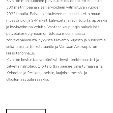
Kivistön monipuolinen palvelukeskus on rakenteilla noin
300 metrin päähän, sen arvioidaan valmistuvan vuoden
2022 lopulla. Palvelukeskukseen on suunnitteilla muun
muassa Lidl ja S-Market, kahviloita ja ravintoloita, apteekki
ja hyvinvointipalveluita. Vantaan kaupungin palveluista
palvelukeskittymään on tulossa muun muassa
terveyspalveluita, nykyistä tilavampi kirjasto ja nuorisotila
sekä tiloja lastenkulttuurille ja Vantaan Aikuisopiston
kurssitarjonnalle.
Kivistön keskustaa ympäröivät hyvät lenkkimaastot ja
talvella hiihtoladut, joita pitkin pääsee virkistymään aina
Keimolan ja Petikon upeisiin, laajoihin metsä- ja
ulkoilumaastoihin saakka.