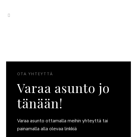
OTA YHTEYTTÄ
Varaa asunto jo
tänään!
Varaa asunto ottamalla meihin yhteyttä tai
painamalla alla olevaa linkkiä