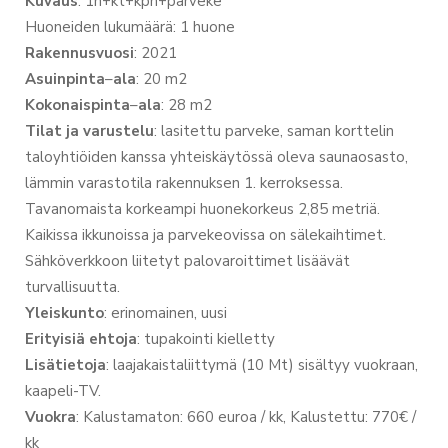
Kuvaus
: 1h+kt+kph+parveke
Huoneiden lukumäärä: 1 huone
Rakennusvuosi
: 2021
Asuinpinta
–
ala
: 20 m2
Kokonaispinta
–
ala
: 28 m2
Tilat
ja
varustelu
: lasitettu parveke, saman korttelin
taloyhtiöiden kanssa yhteiskäytössä oleva saunaosasto,
lämmin varastotila rakennuksen 1. kerroksessa.
Tavanomaista korkeampi huonekorkeus 2,85 metriä.
Kaikissa ikkunoissa ja parvekeovissa on sälekaihtimet.
Sähköverkkoon liitetyt palovaroittimet lisäävät
turvallisuutta.
Yleiskunto
: erinomainen, uusi
Erityisiä
ehtoja
: tupakointi kielletty
Lisätietoja
: laajakaistaliittymä (10 Mt) sisältyy vuokraan,
kaapeli-TV.
Vuokra
: Kalustamaton: 660 euroa / kk, Kalustettu: 770€ /
kk