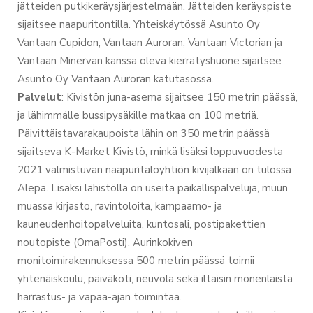
jätteiden putkikeräysjärjestelmään. Jätteiden keräyspiste
sijaitsee naapuritontilla. Yhteiskäytössä Asunto Oy
Vantaan Cupidon, Vantaan Auroran, Vantaan Victorian ja
Vantaan Minervan kanssa oleva kierrätyshuone sijaitsee
Asunto Oy Vantaan Auroran katutasossa.
Palvelut
: Kivistön juna-asema sijaitsee 150 metrin päässä,
ja lähimmälle bussipysäkille matkaa on 100 metriä.
Päivittäistavarakaupoista lähin on 350 metrin päässä
sijaitseva K-Market Kivistö, minkä lisäksi loppuvuodesta
2021 valmistuvan naapuritaloyhtiön kivijalkaan on tulossa
Alepa. Lisäksi lähistöllä on useita paikallispalveluja, muun
muassa kirjasto, ravintoloita, kampaamo- ja
kauneudenhoitopalveluita, kuntosali, postipakettien
noutopiste (OmaPosti). Aurinkokiven
monitoimirakennuksessa 500 metrin päässä toimii
yhtenäiskoulu, päiväkoti, neuvola sekä iltaisin monenlaista
harrastus- ja vapaa-ajan toimintaa.