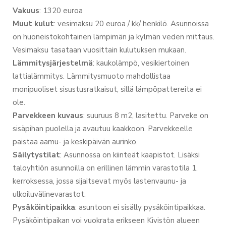
Vakuus
: 1320 euroa
Muut
kulut
: vesimaksu 20 euroa / kk/ henkilö. Asunnoissa
on huoneistokohtainen lämpimän ja kylmän veden mittaus.
Vesimaksu tasataan vuosittain kulutuksen mukaan.
Lämmitysjärjestelmä
: kaukolämpö, vesikiertoinen
lattialämmitys. Lämmitysmuoto mahdollistaa
monipuoliset sisustusratkaisut, sillä lämpöpattereita ei
ole.
Parvekkeen
kuvaus
: suuruus 8 m2, lasitettu. Parveke on
sisäpihan puolella ja avautuu kaakkoon. Parvekkeelle
paistaa aamu- ja keskipäivän aurinko.
Säilytystilat
: Asunnossa on kiinteät kaapistot. Lisäksi
taloyhtiön asunnoilla on erillinen lämmin varastotila 1.
kerroksessa, jossa sijaitsevat myös lastenvaunu- ja
ulkoiluvälinevarastot.
Pysäköintipaikka
: asuntoon ei sisälly pysäköintipaikkaa.
Pysäköintipaikan voi vuokrata erikseen Kivistön alueen