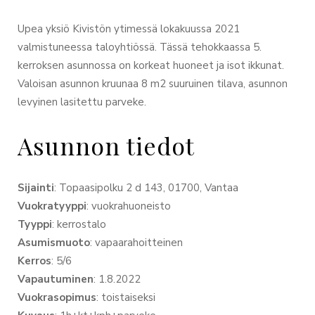
Upea yksiö Kivistön ytimessä lokakuussa 2021
valmistuneessa taloyhtiössä. Tässä tehokkaassa 5.
kerroksen asunnossa on korkeat huoneet ja isot ikkunat.
Valoisan asunnon kruunaa 8 m2 suuruinen tilava, asunnon
levyinen lasitettu parveke.
Asunnon tiedot
Sijainti
: Topaasipolku 2 d 143, 01700, Vantaa
Vuokratyyppi
: vuokrahuoneisto
Tyyppi
: kerrostalo
Asumismuoto
: vapaarahoitteinen
Kerros
: 5/6
Vapautuminen
: 1.8.2022
Vuokrasopimus
: toistaiseksi