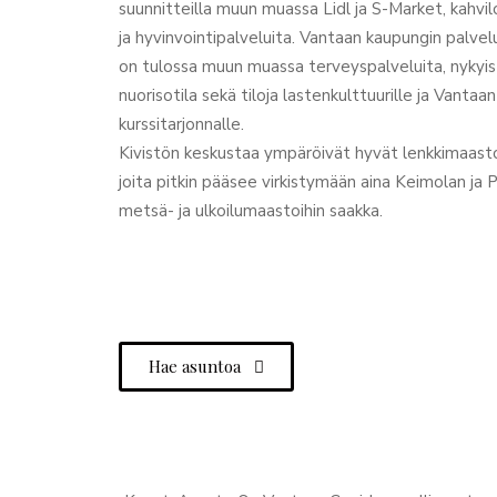
suunnitteilla muun muassa Lidl ja S-Market, kahvilo
ja hyvinvointipalveluita. Vantaan kaupungin palve
on tulossa muun muassa terveyspalveluita, nykyistä
nuorisotila sekä tiloja lastenkulttuurille ja Vantaa
kurssitarjonnalle.
Kivistön keskustaa ympäröivät hyvät lenkkimaastot
joita pitkin pääsee virkistymään aina Keimolan ja Pe
metsä- ja ulkoilumaastoihin saakka.
Hae asuntoa