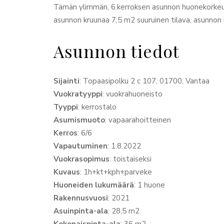
Tämän ylimmän, 6.kerroksen asunnon huonekorkeus
asunnon kruunaa 7,5 m2 suuruinen tilava, asunnon 
Asunnon tiedot
Sijainti
: Topaasipolku 2 c 107, 01700, Vantaa
Vuokratyyppi
: vuokrahuoneisto
Tyyppi
: kerrostalo
Asumismuoto
: vapaarahoitteinen
Kerros
: 6/6
Vapautuminen
: 1.8.2022
Vuokrasopimus
: toistaiseksi
Kuvaus
: 1h+kt+kph+parveke
Huoneiden lukumäärä
: 1 huone
Rakennusvuosi
: 2021
Asuinpinta-ala
: 28,5 m2
Kokonaispinta-ala
: 36 m2