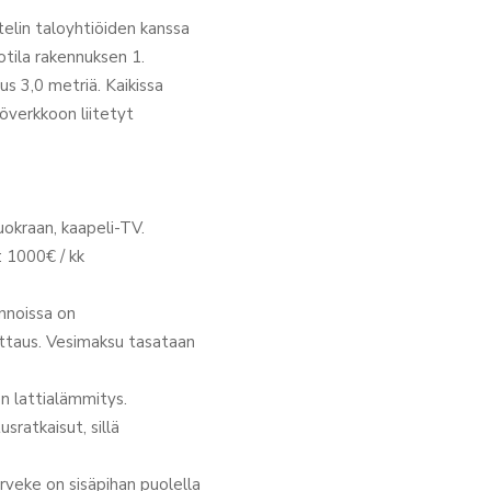
telin taloyhtiöiden kanssa
tila rakennuksen 1.
 3,0 metriä. Kaikissa
överkkoon liitetyt
vuokraan, kaapeli-TV.
: 1000€ / kk
unnoissa on
ttaus. Vesimaksu tasataan
en lattialämmitys.
ratkaisut, sillä
arveke on sisäpihan puolella