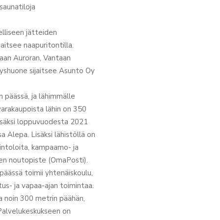
saunatiloja
elliseen jätteiden
aitsee naapuritontilla.
aan Auroran, Vantaan
tyshuone sijaitsee Asunto Oy
n päässä, ja lähimmälle
varakaupoista lähin on 350
lisäksi loppuvuodesta 2021
a Alepa. Lisäksi lähistöllä on
vintoloita, kampaamo- ja
ien noutopiste (OmaPosti).
äässä toimii yhtenäiskoulu,
tus- ja vapaa-ajan toimintaa.
a noin 300 metrin päähän,
 Palvelukeskukseen on