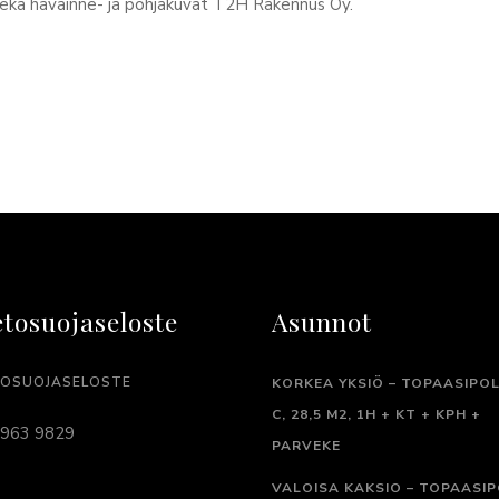
ekä havainne- ja pohjakuvat T2H Rakennus Oy.
etosuojaseloste
Asunnot
TOSUOJASELOSTE
KORKEA YKSIÖ – TOPAASIPOL
C, 28,5 M2, 1H + KT + KPH +
 963 9829
PARVEKE
VALOISA KAKSIO – TOPAASI