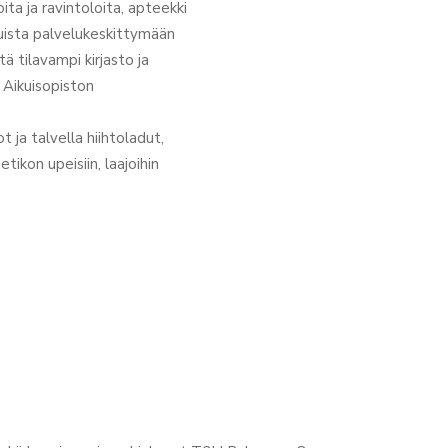
ita ja ravintoloita, apteekki
luista palvelukeskittymään
 tilavampi kirjasto ja
n Aikuisopiston
 ja talvella hiihtoladut,
tikon upeisiin, laajoihin