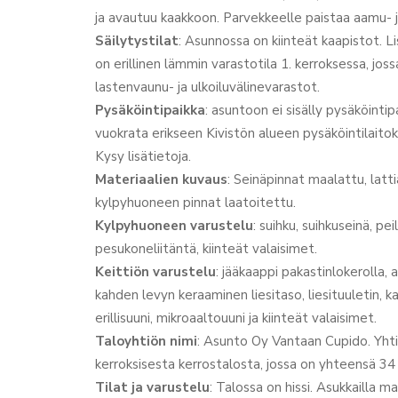
ja avautuu kaakkoon. Parvekkeelle paistaa aamu- j
Säilytystilat
: Asunnossa on kiinteät kaapistot. Li
on erillinen lämmin varastotila 1. kerroksessa, jos
lastenvaunu- ja ulkoiluvälinevarastot.
Pysäköintipaikka
: asuntoon ei sisälly pysäköintip
vuokrata erikseen Kivistön alueen pysäköintilaitoks
Kysy lisätietoja.
Materiaalien kuvaus
: Seinäpinnat maalattu, latt
kylpyhuoneen pinnat laatoitettu.
Kylpyhuoneen varustelu
: suihku, suihkuseinä, pei
pesukoneliitäntä, kiinteät valaisimet.
Keittiön varustelu
: jääkaappi pakastinlokerolla,
kahden levyn keraaminen liesitaso, liesituuletin,
erillisuuni, mikroaaltouuni ja kiinteät valaisimet.
Taloyhtiön nimi
: Asunto Oy Vantaan Cupido. Yh
kerroksisesta kerrostalosta, jossa on yhteensä 34
Tilat ja varustelu
: Talossa on hissi. Asukkailla m