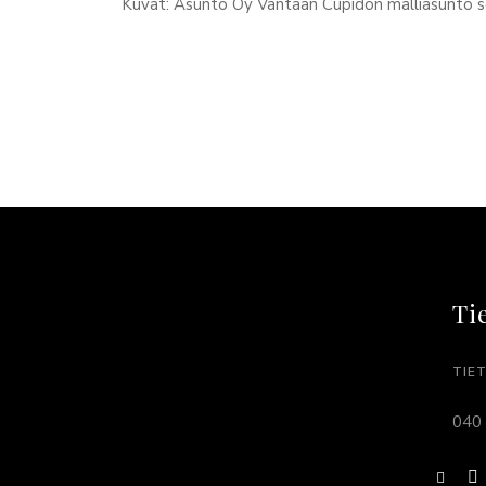
Kuvat: Asunto Oy Vantaan Cupidon malliasunto s
Ti
TIE
040