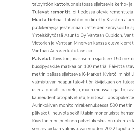
taloyhtiön kattohuoneistossa sijaitsevia kerho- ja 
Tulevat remontit
: ei tiedossa olevia remontteja
Muuta tietoa
: Taloyhtiö on liitetty Kivistön alue
putkikeräysjärjestelmään. Jätteiden keräyspiste sij
Yhteiskäytössä Asunto Oy Vantaan Cupidon, Vant
Victorian ja Vantaan Minervan kanssa oleva kierrä
Vantaan Auroran katutasossa.
Palvelut
: Kivistön juna-asema sijaitsee 150 metri
bussipysäkille matkaa on 100 metriä. Päivittäista
metrin päässä sijaitseva K-Market Kivistö, minkä 
valmistuvan naapuritaloyhtiön kivijalkaan on tuloss
useita paikallispalveluja, muun muassa kirjasto, ra
kauneudenhoitopalveluita, kuntosali, postipakett
Aurinkokiven monitoimirakennuksessa 500 metrin p
päiväkoti, neuvola sekä iltaisin monenlaista harras
Kivistön monipuolinen palvelukeskus on rakenteill
sen arvioidaan valmistuvan vuoden 2022 lopulla.