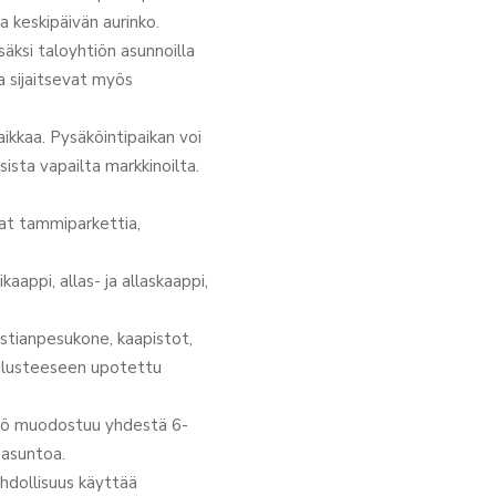
a keskipäivän aurinko.
säksi taloyhtiön asunnoilla
sa sijaitsevat myös
aikkaa. Pysäköintipaikan voi
ista vapailta markkinoilta.
iat tammiparkettia,
likaappi, allas- ja allaskaappi,
 astianpesukone, kaapistot,
 kalusteeseen upotettu
tiö muodostuu yhdestä 6-
 asuntoa.
ahdollisuus käyttää