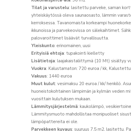
Tilat ja varustelu
: lasitettu parveke, saman kort
yhteiskäytössä oleva saunaosasto, lämmin varasto
kerroksessa. Tavanomaista korkeampi huonekorkeus
ikkunoissa ja parvekeovissa on sälekaihtimet. Sähk
palovaroittimet lisäävät turvallisuutta.
Yleiskunto
: erinomainen, uusi
Erityisiä ehtoja
: tupakointi kielletty
Lisätietoja
: laajakaistaliittymä (10 Mt) sisältyy 
Vuokra
: Kalustamaton: 720 euroa / kk, Kalustettu
Vakuus
: 1440 euroa
Muut kulut
: vesimaksu 20 euroa / kk/ henkilö. As
huoneistokohtainen lämpimän ja kylmän veden mi
vuosittain kulutuksen mukaan.
Lämmitysjärjestelmä
: kaukolämpö, vesikiertoin
Lämmitysmuoto mahdollistaa monipuoliset sisustus
lämpöpattereita ei ole.
Parvekkeen kuvaus
: suuruus 7,5 m2, lasitettu. P